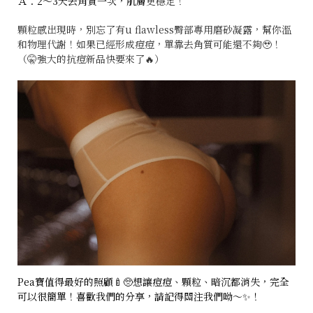
Ａ：2～3天去角質一次，肌膚
更穩定！
顆粒感出現時，別忘了有u flawless臀部專用磨砂凝露，幫你溫
和物理代謝！如果已經形成痘痘，單靠去角質可能還不夠🥹！
（🤫強大的抗痘新品快要來了🔥）
Pea寶值得最好的照顧🍼🥺
想讓痘痘、顆粒、暗沉都消失，完全
可以很簡單！
喜歡我們的分享，請記得關注我們呦～✨！