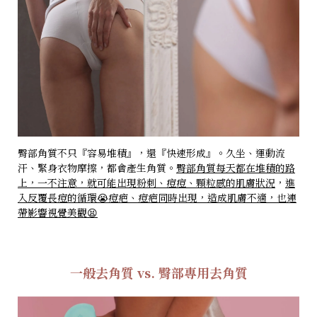
臀部角質不只『容易堆積』，還『快速形成』。久坐、運動流
汗、緊身衣物摩擦，都會產生角質。
臀部角質每天都在堆積的路
上，一不注意，就可能出現粉刺、痘痘、顆粒感的肌膚狀況
，
進
入反覆長痘的循環😭痘疤、痘疤同時出現，造成肌膚不適，也連
帶影響視覺美觀😫
一般去角質 vs. 臀部專用去角質