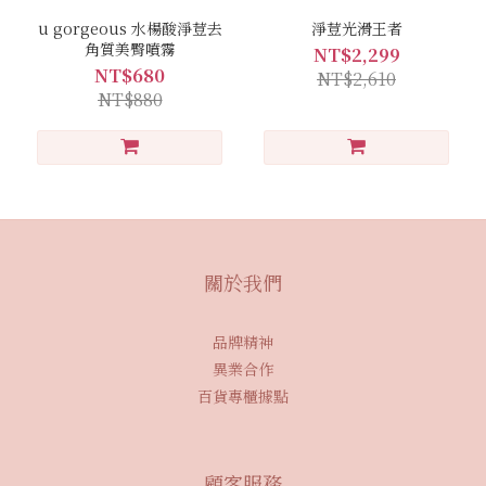
u gorgeous 水楊酸淨荳去
淨荳光滑王者
角質美臀噴霧
NT$2,299
NT$680
NT$2,610
NT$880
關於我們
品牌精神
異業合作
百貨專櫃據點
顧客服務