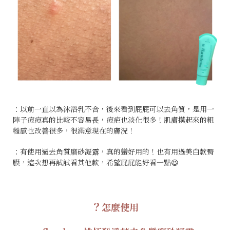
：以前一直以為沐浴乳不合，後來看到屁屁可以去角質，是用一
陣子痘痘真的比較不容易長，痘疤也淡化很多！肌膚摸起來的粗
糙感也改善很多，很滿意現在的膚況！
：有使用過去角質磨砂凝露，真的蠻好用的！也有用過美白款臀
膜，這次想再試試看其他款，希望屁屁能好看一點😆
？
怎麼使用