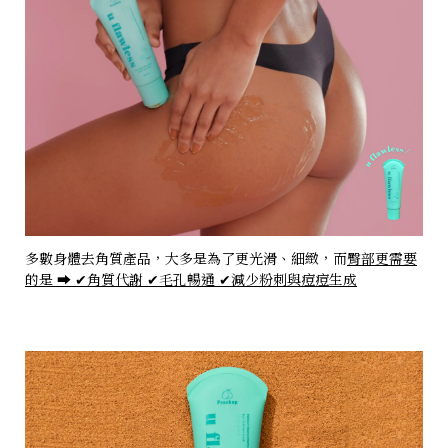
多數身體去角質產品，大多是為了更光滑、細緻，而
臀部更需要
的是 ➡️ ✔角質代謝 ✔毛孔暢通 ✔減少粉刺與痘痘生成