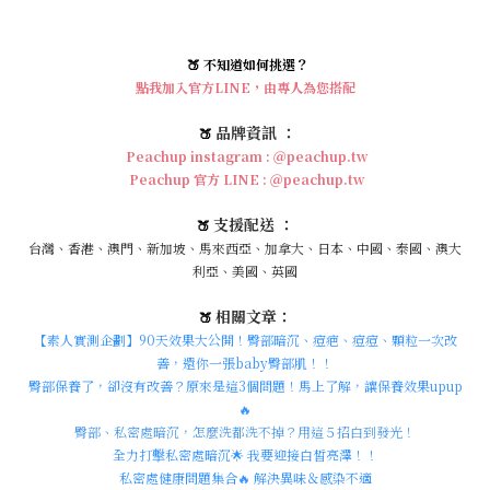
🍑 不知道如何挑選？
點我加入官方LINE，由專人為您搭配
品牌資訊 ：
🍑
Peachup instagram : ＠peachup.tw
Peachup 官方 LINE : ＠peachup.tw
支援配送 ：
🍑
台灣、香港、澳門、新加坡、馬來西亞、
加拿大、日本、中國、泰國、澳大
利亞、美國、英國
相關文章：
🍑
【素人實測企劃】90天效果大公開！臀部暗沉、痘疤、痘痘、顆粒一次改
善，還你一張baby臀部肌！
！
臀部保養了，卻沒有改善？原來是這3個問題！馬上了解，讓保養效果upup
🔥
臀部、私密處暗沉，怎麼洗都洗不掉？用這５招白到發光！
全力打擊私密處暗沉🌟 我要迎接白皙亮澤！！
私密處健康問題集合🔥 解決異味＆感染不適