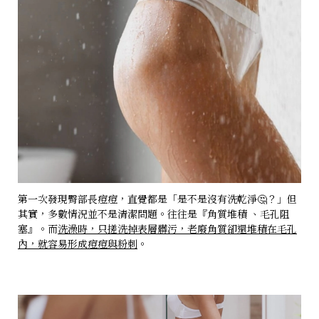
第一次發現臀部長痘痘，直覺都是「是不是沒有洗乾淨🤔？」但
其實，多數情況並不是清潔問題。往往是『角質堆積 、毛孔阻
塞』。而
洗澡時，只搓洗掉表層髒污，老廢角質卻還堆積在毛孔
內，就容易形成痘痘與粉刺
。