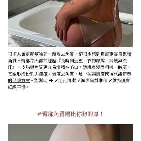
很多人會定期幫臉部、頭皮去角質，卻很少想到
臀部更容易累積
角質
。臀部每天都在經歷『長時間坐壓、衣物摩擦、悶熱與流
汗』，皮脂與角質更容易堆積在毛口，讓肌膚變得粗糙、暗沉，
甚至形成粉刺與痘痘。
適度去角質，是一種讓肌膚恢復代謝節奏
的保養方式
。能幫助 ➡️ ✔毛孔清潔 ✔減少角質堆積 ✔維持肌膚
細緻平滑。
＃臀部角質層比你想的厚！