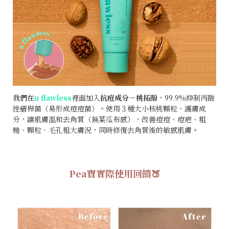
我們在
u flawless
裡面加入
抗痘成分－桃拓酚
，99.9%抑制丙酸
挫瘡桿菌（易形成痘痘菌）。使用３種大小核桃顆粒、護膚成
分，讓肌膚溫和去角質（無菜瓜布感），改善痘痘、痘疤、粗
糙、顆粒、毛孔粗大膚況，同時修復去角質後的敏感肌膚。
Pea寶實際使用回饋🍑