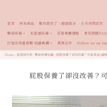
首頁
所有商品
幫你搭好了！超值組合
８月快閃店🍑
臀部保養
私密處保養
百貨專櫃據點
常見問題FAQ
打造完美蜜桃臀 知識專欄
異業合作
Follow us on I
Home
/
部落格列表
/
臀部保養知識
/
屁股保養了卻沒改善？可能是這3個
屁股保養了卻沒改善？