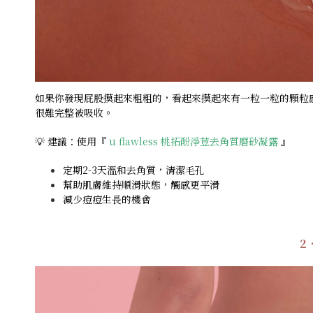
如果你發現屁股摸起來粗粗的，看起來摸起來有一粒一粒的顆粒
很難完整被吸收。
💡 建議：使用『
u flawless 桃拓酚淨荳去角質磨砂凝露
』
定期2-3天溫和去角質，清潔毛孔
幫助肌膚維持順滑狀態，觸感更平滑
減少痘痘生長的機會
2